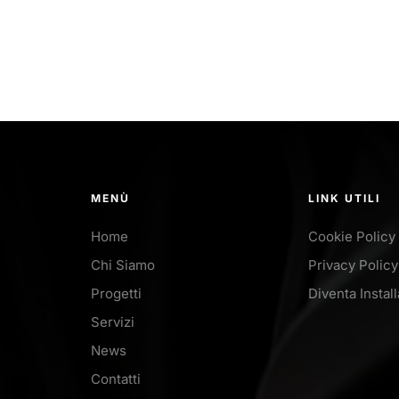
MENÙ
LINK UTILI
Home
Cookie Policy
Chi Siamo
Privacy Policy
Progetti
Diventa Instal
Servizi
News
Contatti