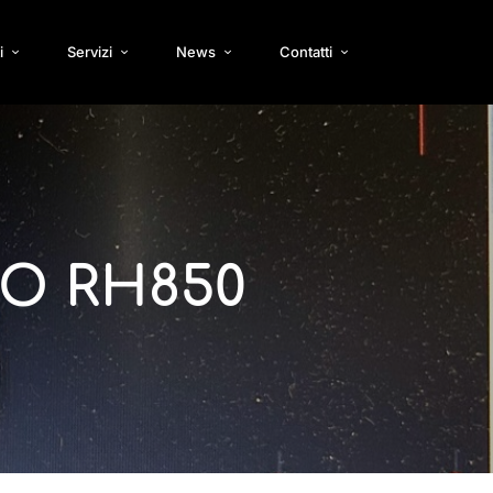
i
Servizi
News
Contatti
O RH850