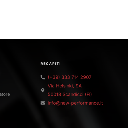
RECAPITI
(+39) 333 714 2907
Via Helsinki, 9A
latore
50018 Scandicci (FI)
info@new-performance.it