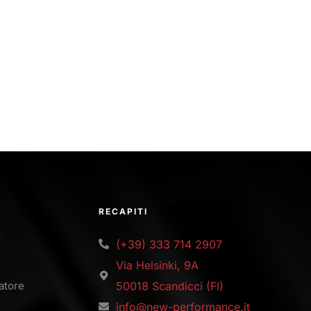
RECAPITI
(+39) 333 714 2907
Via Helsinki, 9A
latore
50018 Scandicci (FI)
info@new-performance.it