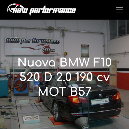
Nuova BMW F10
520 D 2.0 190 cv
MOT B57