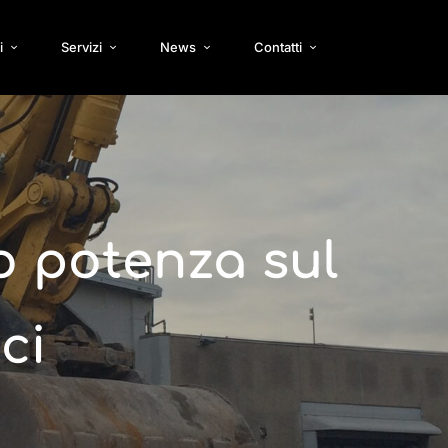
i
Servizi
News
Contatti
o potenza sul
ci