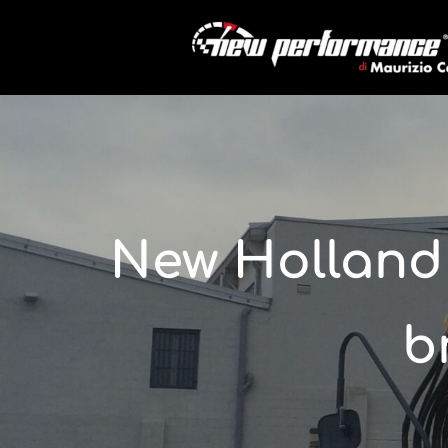
New Holland 
b