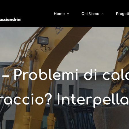
Home
Chi Siamo
Progett
– Problemi di cal
raccio? Interpella