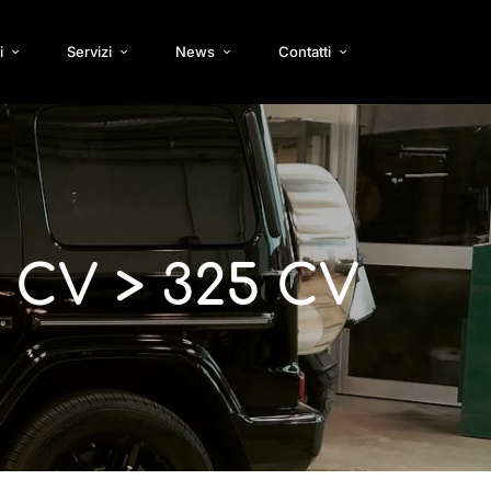
i
Servizi
News
Contatti
 CV > 325 CV