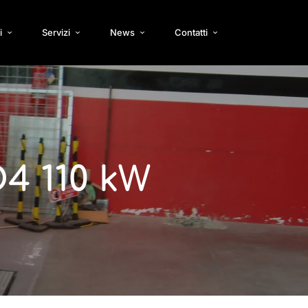
i
Servizi
News
Contatti
4 110 kW