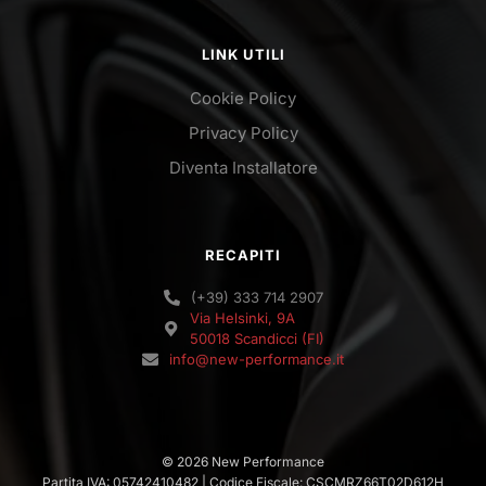
LINK UTILI
Cookie Policy
Privacy Policy
Diventa Installatore
RECAPITI
(+39) 333 714 2907
Via Helsinki, 9A
50018 Scandicci (FI)
info@new-performance.it
© 2026 New Performance
Partita IVA: 05742410482 | Codice Fiscale: CSCMRZ66T02D612H