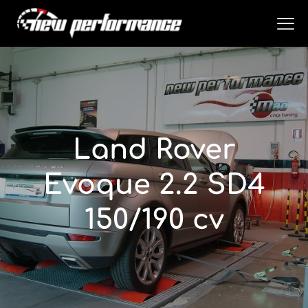
Land Rover
Evoque 2.2 SD4
150/190 cv