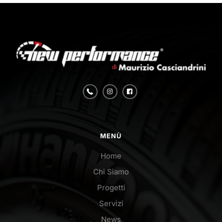
MENÙ
Home
Chi Siamo
Progetti
Servizi
News