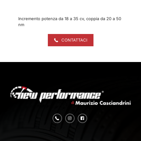
Incremento potenza da 18 a 35 cv, coppia da 20 a 50
nm
CONTATTACI