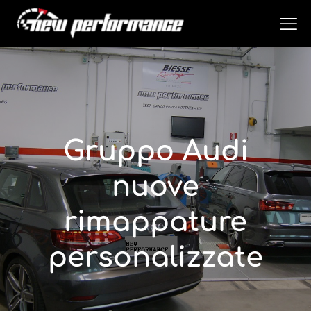
Gruppo Audi
nuove
rimappature
personalizzate