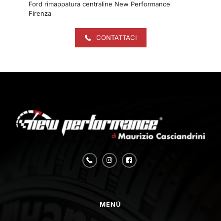
Ford rimappatura centraline New Performance
Firenza
CONTATTACI
MENÙ