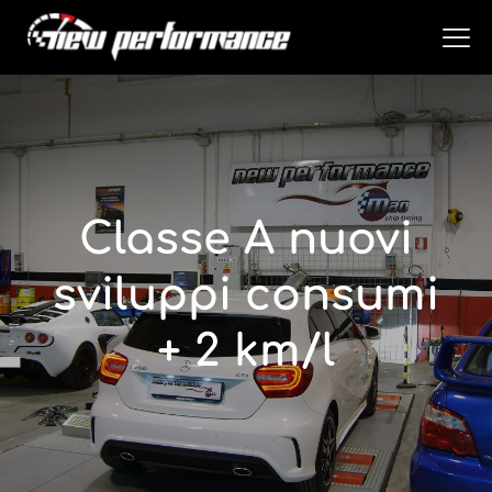
Classe A nuovi
sviluppi consumi
+ 2 km/l