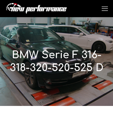
BMW Serie F 316-
318-320-520-525 D