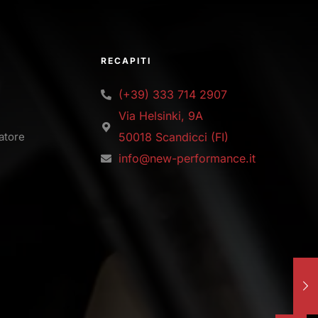
RECAPITI
(+39) 333 714 2907
Via Helsinki, 9A
latore
50018 Scandicci (FI)
info@new-performance.it