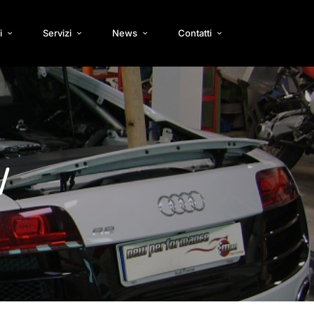
i
Servizi
News
Contatti
W