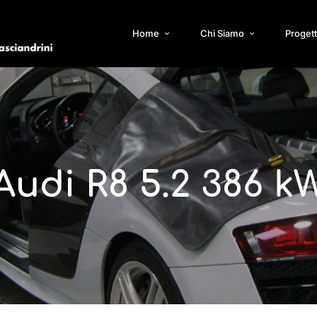
Home
Chi Siamo
Progett
Audi R8 5.2 386 k